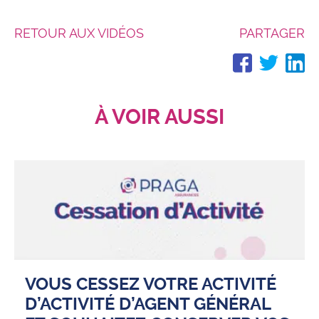
RETOUR AUX VIDÉOS
PARTAGER
PARTA
PAR
P
SUR
SUR
S
FACEB
TWI
L
À VOIR AUSSI
VOUS CESSEZ VOTRE ACTIVITÉ
D’ACTIVITÉ D’AGENT GÉNÉRAL