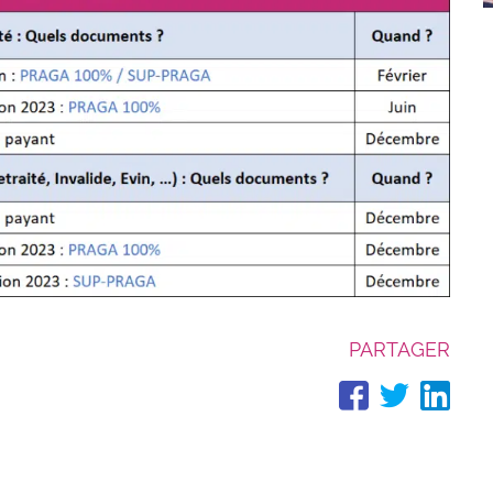
PARTAGER
PARTAG
PART
PA
SUR
SUR
SU
FACEBO
TWIT
LI